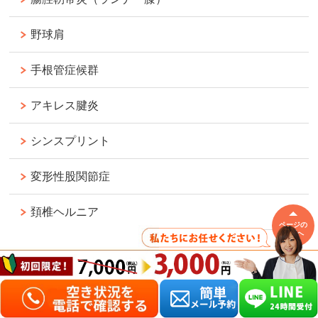
野球肩
手根管症候群
アキレス腱炎
シンスプリント
変形性股関節症
頚椎ヘルニア
ページの
先頭へ
変形性膝関節症
ぎっくり背中