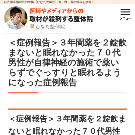
名古屋市瑞穂区の整体【ひなた整体院】首・腰・肩の痛みを改善！
＜症例報告＞３年間薬を２錠飲
まないと眠れなかった７０代
男性が自律神経の施術で薬い
らずでぐっすりと眠れるよう
になった症例報告
＜症例報告＞３年間薬を２錠飲ま
ないと眠れなかった７０代男性