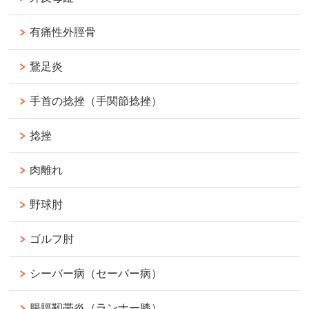
有痛性外脛骨
鵞足炎
手首の捻挫（手関節捻挫）
捻挫
肉離れ
野球肘
ゴルフ肘
シーバー病（セーバー病）
腸脛靭帯炎（ランナー膝）