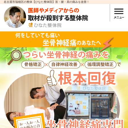
名古屋市瑞穂区の整体【ひなた整体院】首・腰・肩の痛みを改善！