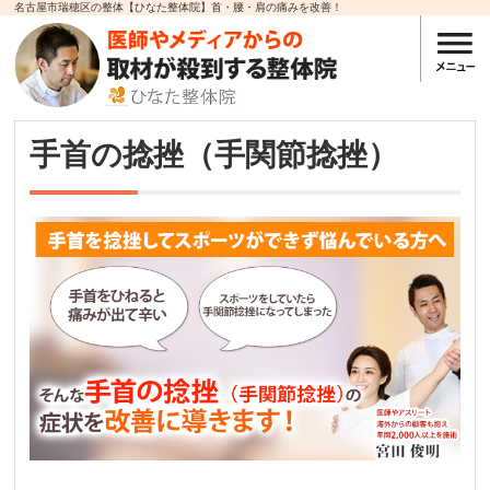
名古屋市瑞穂区の整体【ひなた整体院】首・腰・肩の痛みを改善！
手首の捻挫（手関節捻挫）