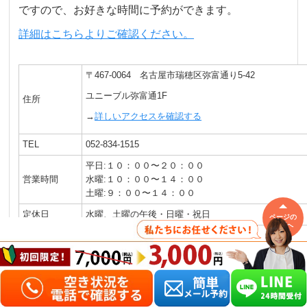
ですので、お好きな時間に予約ができます。
詳細はこちらよりご確認ください。
〒467-0064 名古屋市瑞穂区弥富通り5-42
ユニーブル弥富通1F
住所
→
詳しいアクセスを確認する
TEL
052-834-1515
平日:１０：００〜２０：００
営業時間
水曜:１０：００〜１４：００
土曜:９：００〜１４：００
定休日
水曜、土曜の午後・日曜・祝日
ページの
先頭へ
駐車場
8台分