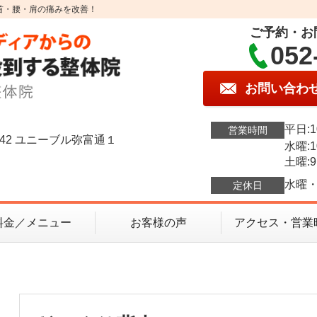
首・腰・肩の痛みを改善！
ご予約・お
052
お問い合わ
平日:1
営業時間
42 ユニーブル弥富通１
水曜:1
土曜:9
水曜・
定休日
料金／メニュー
お客様の声
アクセス・営業