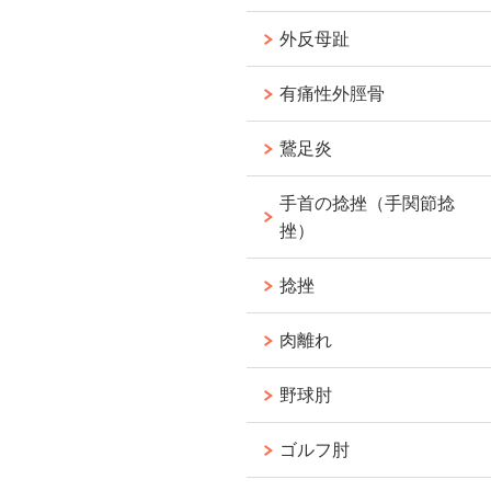
外反母趾
有痛性外脛骨
鵞足炎
手首の捻挫（手関節捻
挫）
捻挫
肉離れ
野球肘
ゴルフ肘