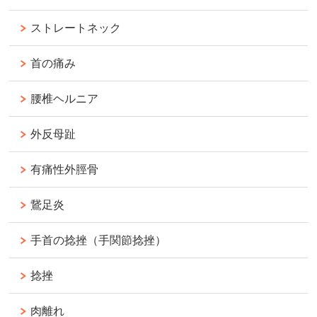
ストレートネック
首の痛み
腰椎ヘルニア
外反母趾
有痛性外脛骨
鵞足炎
手首の捻挫（手関節捻挫）
捻挫
肉離れ