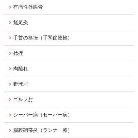
有痛性外脛骨
鵞足炎
手首の捻挫（手関節捻挫）
捻挫
肉離れ
野球肘
ゴルフ肘
シーバー病（セーバー病）
腸脛靭帯炎（ランナー膝）