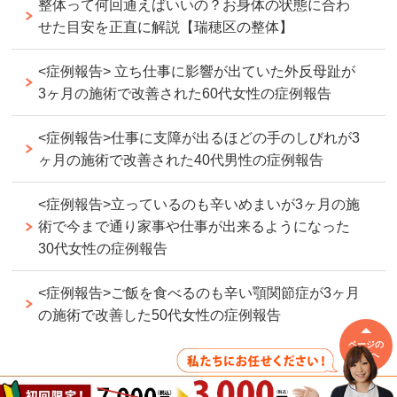
整体って何回通えばいいの？お身体の状態に合わ
せた目安を正直に解説【瑞穂区の整体】
<症例報告> 立ち仕事に影響が出ていた外反母趾が
3ヶ月の施術で改善された60代女性の症例報告
<症例報告>仕事に支障が出るほどの手のしびれが3
ヶ月の施術で改善された40代男性の症例報告
<症例報告>立っているのも辛いめまいが3ヶ月の施
術で今まで通り家事や仕事が出来るようになった
30代女性の症例報告
<症例報告>ご飯を食べるのも辛い顎関節症が3ヶ月
の施術で改善した50代女性の症例報告
ページの
先頭へ