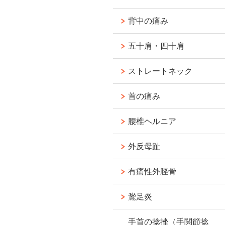
背中の痛み
五十肩・四十肩
ストレートネック
首の痛み
腰椎ヘルニア
外反母趾
有痛性外脛骨
鵞足炎
手首の捻挫（手関節捻