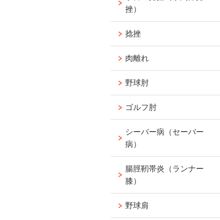
挫）
捻挫
肉離れ
野球肘
ゴルフ肘
シーバー病（セーバー
病）
腸脛靭帯炎（ランナー
膝）
野球肩