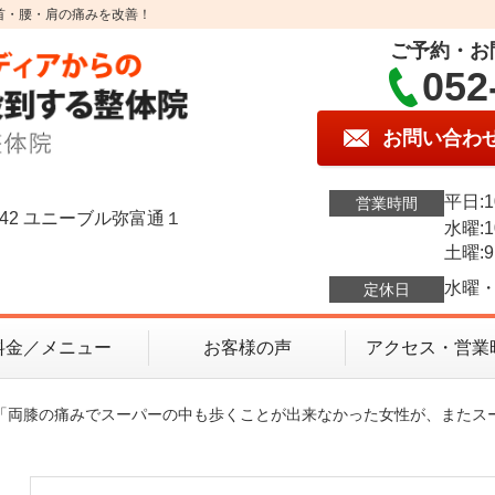
首・腰・肩の痛みを改善！
ご予約・お
052
お問い合わ
平日:1
営業時間
42 ユニーブル弥富通１
水曜:1
土曜:9
水曜・
定休日
料金／メニュー
お客様の声
アクセス・営業
ル「両膝の痛みでスーパーの中も歩くことが出来なかった女性が、またス