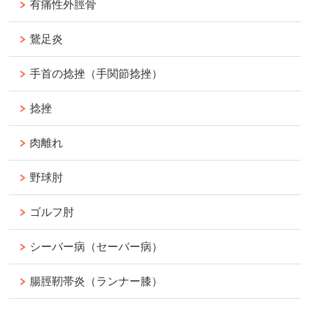
有痛性外脛骨
鵞足炎
手首の捻挫（手関節捻挫）
捻挫
肉離れ
野球肘
ゴルフ肘
シーバー病（セーバー病）
腸脛靭帯炎（ランナー膝）