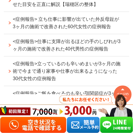
せた目安を正直に解説【瑞穂区の整体】
<症例報告> 立ち仕事に影響が出ていた外反母趾が
3ヶ月の施術で改善された60代女性の症例報告
<症例報告>仕事に支障が出るほどの手のしびれが3
ヶ月の施術で改善された40代男性の症例報告
<症例報告>立っているのも辛いめまいが3ヶ月の施
術で今まで通り家事や仕事が出来るようになった
30代女性の症例報告
<症例報告>ご飯を食べるのも辛い顎関節症が3ヶ月
ページの
先頭へ
の施術で改善した50代女性の症例報告