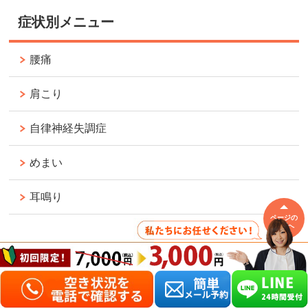
症状別メニュー
腰痛
肩こり
自律神経失調症
めまい
耳鳴り
ページの
先頭へ
頭痛・偏頭痛
猫背
骨盤矯正／産後の骨盤矯正