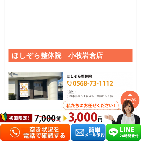
ほしぞら整体院 小牧岩倉店
ページの
先頭へ