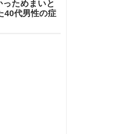
かっためまいと
た40代男性の症