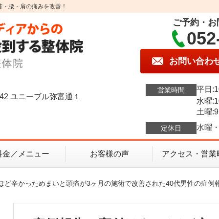
首・腰・肩の痛みを改善！
ご予約・お
052
お問い合わ
平日:1
営業時間
42 ユニーブル弥富通１
水曜:1
土曜:9
水曜・
定休日
料金／メニュー
お客様の声
アクセス・営業
ないほど辛かっためまいと頭痛が3ヶ月の施術で改善された40代男性の症例