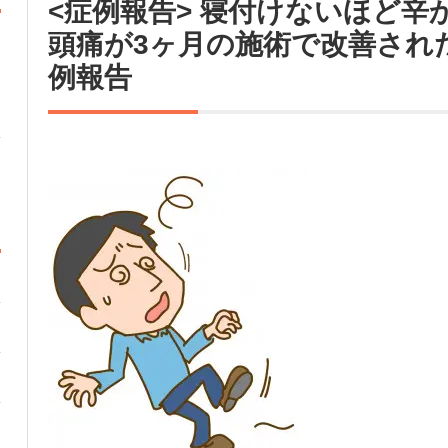
<症例報告> 寝付けないほど辛
頭痛が3ヶ月の施術で改善され
例報告