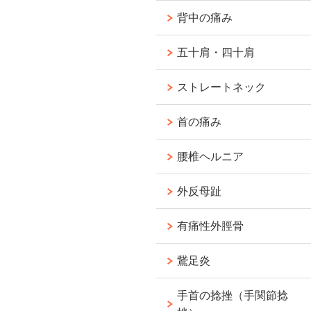
背中の痛み
五十肩・四十肩
ストレートネック
首の痛み
腰椎ヘルニア
外反母趾
有痛性外脛骨
鵞足炎
手首の捻挫（手関節捻