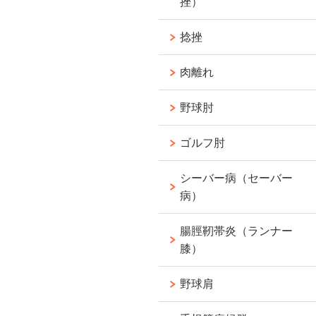
挫）
捻挫
肉離れ
野球肘
ゴルフ肘
シーバー病（セーバー
病）
腸脛靭帯炎（ランナー
膝）
野球肩