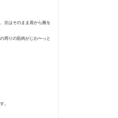
、次はそのまま肩から腕を
の周りの筋肉がじわ〜っと
す。