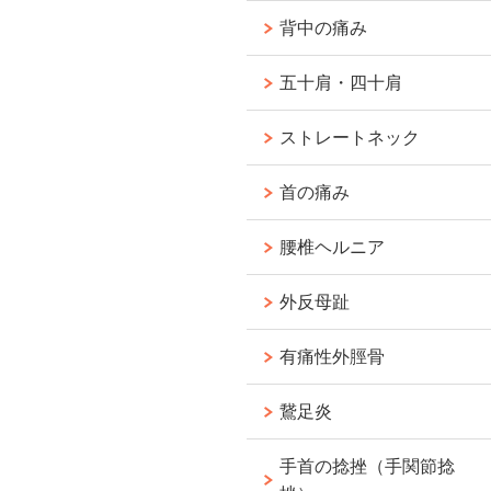
背中の痛み
五十肩・四十肩
ストレートネック
首の痛み
腰椎ヘルニア
外反母趾
有痛性外脛骨
鵞足炎
手首の捻挫（手関節捻