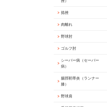
挫）
捻挫
肉離れ
野球肘
ゴルフ肘
シーバー病（セーバー
病）
腸脛靭帯炎（ランナー
膝）
野球肩