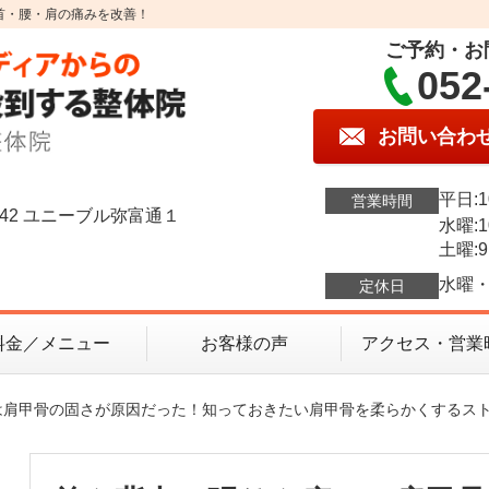
首・腰・肩の痛みを改善！
ご予約・お
052
お問い合わ
平日:1
営業時間
42 ユニーブル弥富通１
水曜:1
土曜:9
水曜・
定休日
料金／メニュー
お客様の声
アクセス・営業
は肩甲骨の固さが原因だった！知っておきたい肩甲骨を柔らかくするス