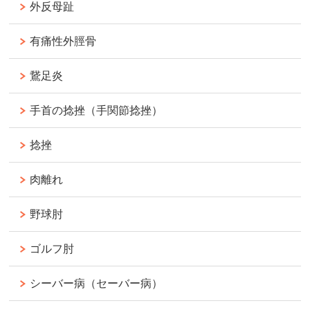
外反母趾
有痛性外脛骨
鵞足炎
手首の捻挫（手関節捻挫）
捻挫
肉離れ
野球肘
ゴルフ肘
シーバー病（セーバー病）