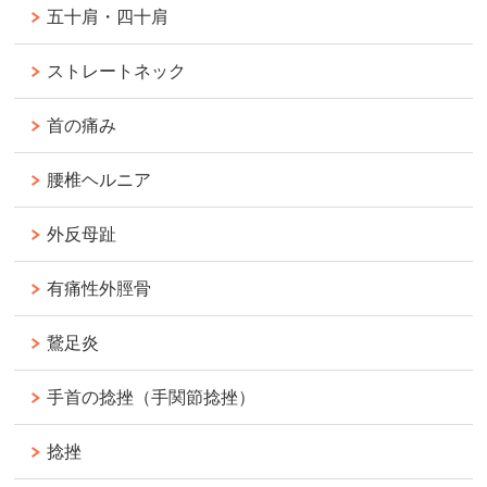
五十肩・四十肩
ストレートネック
首の痛み
腰椎ヘルニア
外反母趾
有痛性外脛骨
鵞足炎
手首の捻挫（手関節捻挫）
捻挫