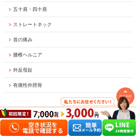
五十肩・四十肩
ストレートネック
首の痛み
腰椎ヘルニア
外反母趾
有痛性外脛骨
ページの
鵞足炎
先頭へ
手首の捻挫（手関節捻挫）
捻挫