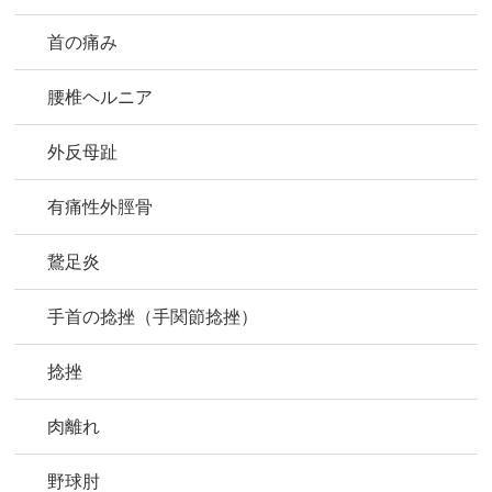
首の痛み
腰椎ヘルニア
外反母趾
有痛性外脛骨
鵞足炎
手首の捻挫（手関節捻挫）
捻挫
肉離れ
野球肘