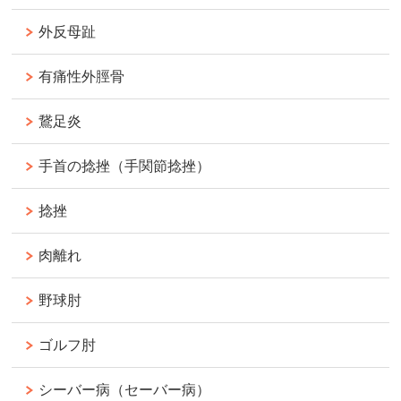
外反母趾
有痛性外脛骨
鵞足炎
手首の捻挫（手関節捻挫）
捻挫
肉離れ
野球肘
ゴルフ肘
シーバー病（セーバー病）