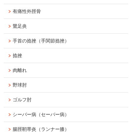
有痛性外脛骨
鵞足炎
手首の捻挫（手関節捻挫）
捻挫
肉離れ
野球肘
ゴルフ肘
シーバー病（セーバー病）
腸脛靭帯炎（ランナー膝）