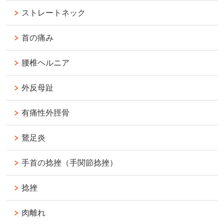
ストレートネック
首の痛み
腰椎ヘルニア
外反母趾
有痛性外脛骨
鵞足炎
手首の捻挫（手関節捻挫）
捻挫
肉離れ