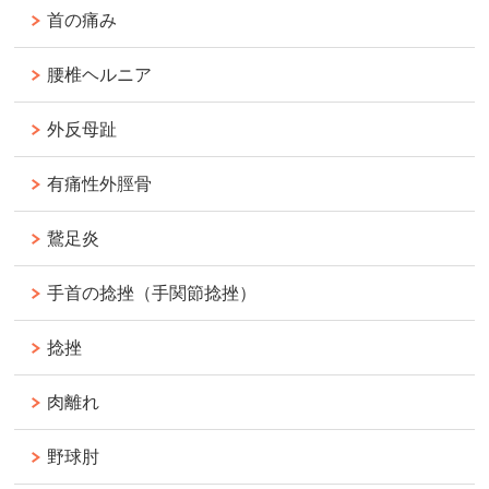
首の痛み
腰椎ヘルニア
外反母趾
有痛性外脛骨
鵞足炎
手首の捻挫（手関節捻挫）
捻挫
肉離れ
野球肘