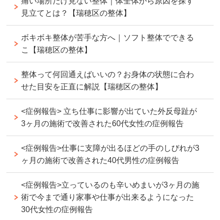
痛い場所だけ見ない整体｜体全体から原因を探す
見立てとは？【瑞穂区の整体】
ボキボキ整体が苦手な方へ｜ソフト整体でできる
こ【瑞穂区の整体】
整体って何回通えばいいの？お身体の状態に合わ
せた目安を正直に解説【瑞穂区の整体】
<症例報告> 立ち仕事に影響が出ていた外反母趾が
3ヶ月の施術で改善された60代女性の症例報告
<症例報告>仕事に支障が出るほどの手のしびれが3
ヶ月の施術で改善された40代男性の症例報告
<症例報告>立っているのも辛いめまいが3ヶ月の施
術で今まで通り家事や仕事が出来るようになった
30代女性の症例報告