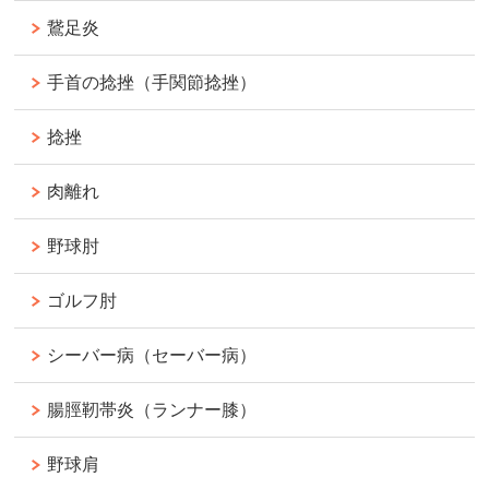
鵞足炎
手首の捻挫（手関節捻挫）
捻挫
肉離れ
野球肘
ゴルフ肘
シーバー病（セーバー病）
腸脛靭帯炎（ランナー膝）
野球肩