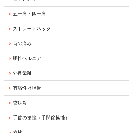
五十肩・四十肩
ストレートネック
首の痛み
腰椎ヘルニア
外反母趾
有痛性外脛骨
鵞足炎
手首の捻挫（手関節捻挫）
捻挫