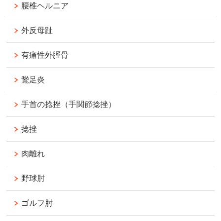
腰椎ヘルニア
外反母趾
有痛性外脛骨
鵞足炎
手首の捻挫（手関節捻挫）
捻挫
肉離れ
野球肘
ゴルフ肘