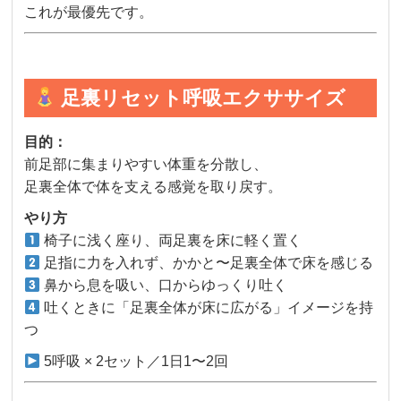
これが最優先です。
足裏リセット呼吸エクササイズ
目的：
前足部に集まりやすい体重を分散し、
足裏全体で体を支える感覚を取り戻す。
やり方
椅子に浅く座り、両足裏を床に軽く置く
足指に力を入れず、かかと〜足裏全体で床を感じる
鼻から息を吸い、口からゆっくり吐く
吐くときに「足裏全体が床に広がる」イメージを持
つ
5呼吸 × 2セット／1日1〜2回