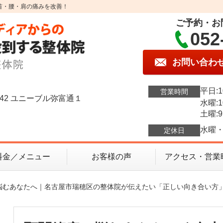
首・腰・肩の痛みを改善！
ご予約・お
052
お問い合わ
平日:1
営業時間
42 ユニーブル弥富通１
水曜:1
土曜:9
水曜・
定休日
料金／メニュー
お客様の声
アクセス・営業
に悩むあなたへ｜名古屋市瑞穂区の整体院が伝えたい「正しい向き合い方