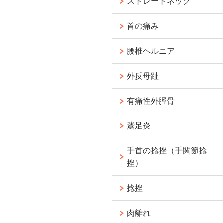
ストレートネック
首の痛み
腰椎ヘルニア
外反母趾
有痛性外脛骨
鵞足炎
手首の捻挫（手関節捻
挫）
捻挫
肉離れ