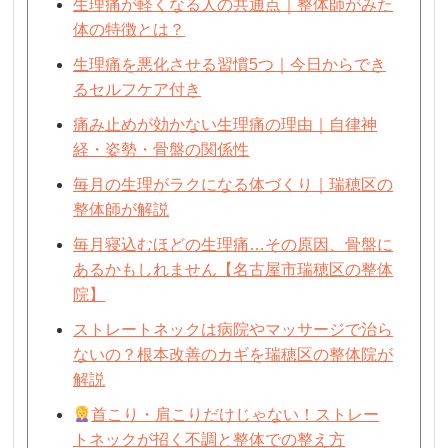
生理痛が軽くなる人の共通点｜整体師がみた
体の特徴とは？
生理痛を悪化させる習慣5つ｜今日からでき
るセルフケア付き
痛み止めが効かない生理痛の理由｜自律神
経・姿勢・骨盤の関係性
毎月の生理がラクになる体づくり｜瑞穂区の
整体師が解説
毎月寝込むほどの生理痛…その原因、骨盤に
あるかもしれません【名古屋市瑞穂区の整体
院】
ストレートネックは病院やマッサージで治ら
ないの？根本改善のカギを瑞穂区の整体院が
解説
首こり・肩こりだけじゃない！ストレー
トネックが招く不調と整体での整え方