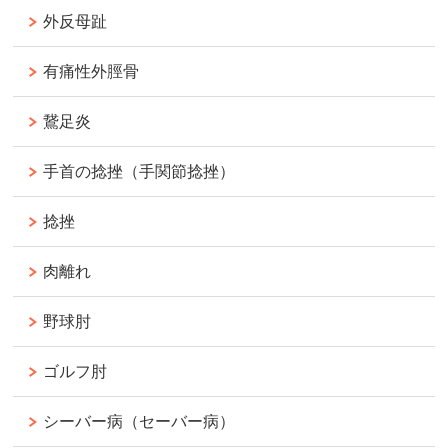
外反母趾
有痛性外脛骨
鵞足炎
手首の捻挫（手関節捻挫）
捻挫
肉離れ
野球肘
ゴルフ肘
シーバー病（セーバー病）