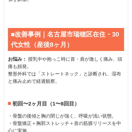
■改善事例｜名古屋市瑞穂区在住・30
代女性（産後8ヶ月）
お悩み：
授乳中や抱っこ時に首・肩が激しく痛み、頭
痛も頻発。
整形外科では「ストレートネック」と診断され、湿布
と痛み止めで経過観察。
初回〜2ヶ月目（1〜8回目）
・骨盤の後傾と胸の閉じが強く、呼吸が浅い状態。
・骨盤矯正＋胸郭ストレッチ＋首の筋膜リリースを中
心に実施。