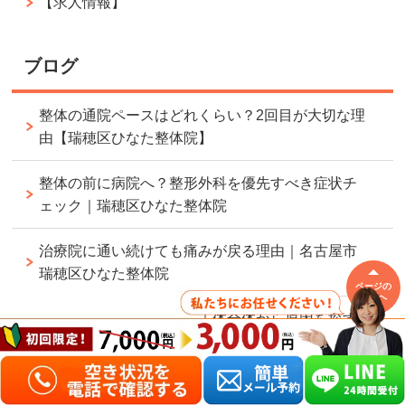
【求人情報】
ブログ
整体の通院ペースはどれくらい？2回目が大切な理
由【瑞穂区ひなた整体院】
整体の前に病院へ？整形外科を優先すべき症状チ
ェック｜瑞穂区ひなた整体院
治療院に通い続けても痛みが戻る理由｜名古屋市
瑞穂区ひなた整体院
ページの
先頭へ
痛い場所だけ見ない整体｜体全体から原因を探す
見立てとは？【瑞穂区の整体】
ボキボキ整体が苦手な方へ｜ソフト整体でできる