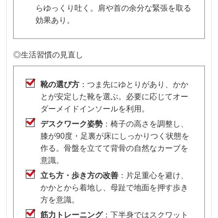
らゆっくり吐く。肩や首の余分な緊張を取る
効果あり。
◎生活習慣の見直し
靴の選び方
：つま先にゆとりがあり、かか
とが安定した靴を選ぶ。必要に応じてオー
ダーメイドインソールを利用。
デスクワーク姿勢
：椅子の高さを調整し、
膝が90度・足裏が床にしっかりつく状態を
作る。骨盤を立てて背骨の自然なカーブを
意識。
立ち方・歩き方の改善
：片足重心を避け、
かかとから着地し、母趾で地面を押す歩き
方を意識。
筋力トレーニング
：下半身ではスクワット