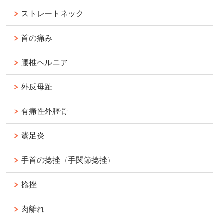
ストレートネック
首の痛み
腰椎ヘルニア
外反母趾
有痛性外脛骨
鵞足炎
手首の捻挫（手関節捻挫）
捻挫
肉離れ