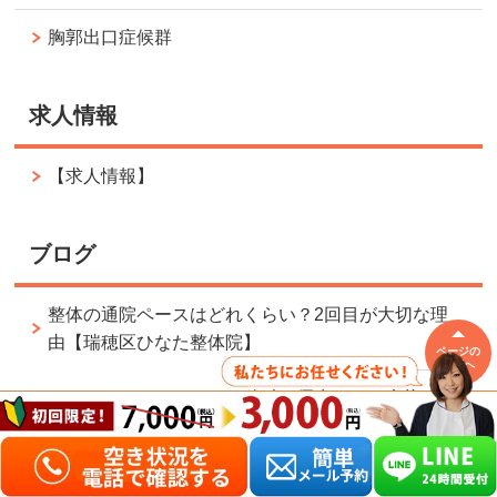
胸郭出口症候群
求人情報
【求人情報】
ブログ
整体の通院ペースはどれくらい？2回目が大切な理
由【瑞穂区ひなた整体院】
ページの
先頭へ
整体の前に病院へ？整形外科を優先すべき症状チ
ェック｜瑞穂区ひなた整体院
治療院に通い続けても痛みが戻る理由｜名古屋市