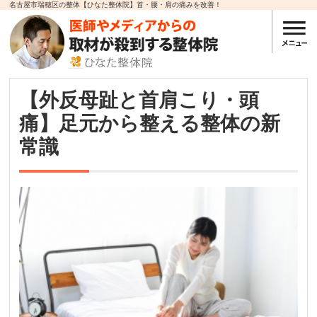
名古屋市瑞穂区の整体【ひなた整体院】首・腰・肩の痛みを改善！
【外反母趾と首肩こり・頭
痛】足元から整える整体の新
常識