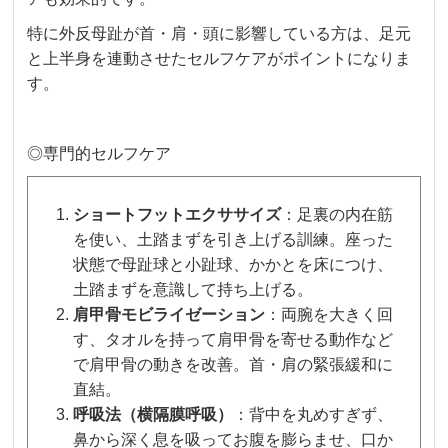
特に外反母趾が首・肩・頭に影響している方は、足元
と上半身を連動させたセルフケアがポイントになりま
す。
◎専門的セルフケア
ショートフットエクササイズ
：足裏の内在筋
を使い、土踏まずを引き上げる訓練。座った
状態で母趾球と小趾球、かかとを床につけ、
土踏まずを意識して持ち上げる。
肩甲骨モビライゼーション
：両腕を大きく回
す、タオルを持って肩甲骨を寄せる動作など
で肩甲骨の動きを改善。首・肩の緊張緩和に
直結。
呼吸法（横隔膜呼吸）
：背中を丸めすぎず、
鼻から深く息を吸ってお腹を膨らませ、口か