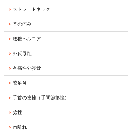
ストレートネック
首の痛み
腰椎ヘルニア
外反母趾
有痛性外脛骨
鵞足炎
手首の捻挫（手関節捻挫）
捻挫
肉離れ