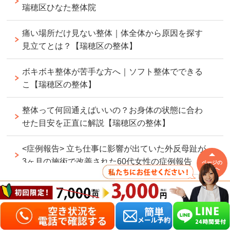
瑞穂区ひなた整体院
痛い場所だけ見ない整体｜体全体から原因を探す
見立てとは？【瑞穂区の整体】
ボキボキ整体が苦手な方へ｜ソフト整体でできる
こ【瑞穂区の整体】
整体って何回通えばいいの？お身体の状態に合わ
せた目安を正直に解説【瑞穂区の整体】
<症例報告> 立ち仕事に影響が出ていた外反母趾が
3ヶ月の施術で改善された60代女性の症例報告
ページの
先頭へ
<症例報告>仕事に支障が出るほどの手のしびれが3
ヶ月の施術で改善された40代男性の症例報告
<症例報告>立っているのも辛いめまいが3ヶ月の施