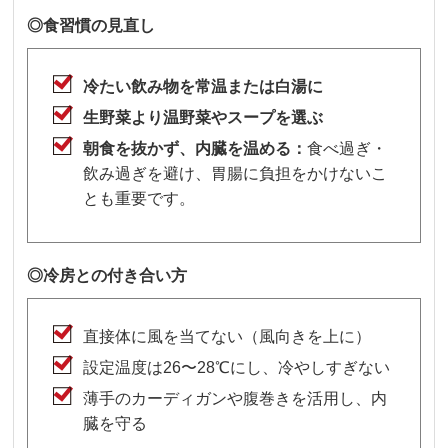
◎
食習慣の見直し
冷たい飲み物を常温または白湯に
生野菜より温野菜やスープを選ぶ
朝食を抜かず、内臓を温める：
食べ過ぎ・
飲み過ぎを避け、胃腸に負担をかけないこ
とも重要です。
◎
冷房との付き合い方
直接体に風を当てない（風向きを上に）
設定温度は26〜28℃にし、冷やしすぎない
薄手のカーディガンや腹巻きを活用し、内
臓を守る