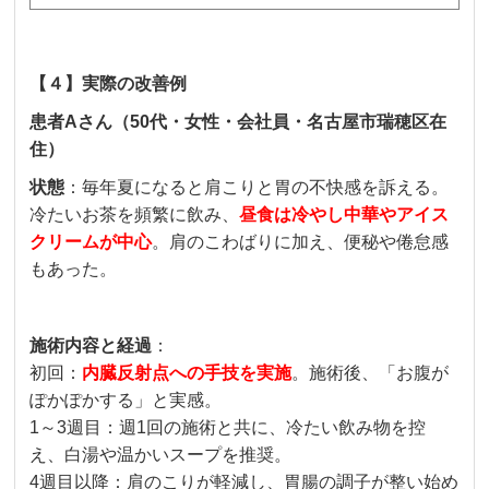
【４】実際の改善例
患者Aさん（50代・女性・会社員・名古屋市瑞穂区在
住）
状態
：毎年夏になると肩こりと胃の不快感を訴える。
冷たいお茶を頻繁に飲み、
昼食は冷やし中華やアイス
クリームが中心
。肩のこわばりに加え、便秘や倦怠感
もあった。
施術内容と経過
：
初回：
内臓反射点への手技を実施
。施術後、「お腹が
ぽかぽかする」と実感。
1～3週目：週1回の施術と共に、冷たい飲み物を控
え、白湯や温かいスープを推奨。
4週目以降：肩のこりが軽減し、胃腸の調子が整い始め