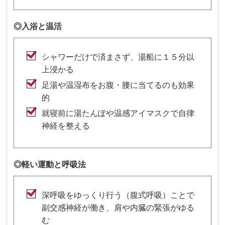
◎
入浴と温活
シャワーだけで済まさず、湯船に１５分以
上浸かる
足湯や温湿布をお腹・腰に当てるのも効果
的
就寝前に湯たんぽや温感アイマスクで自律
神経を整える
◎
軽い運動と呼吸法
深呼吸をゆっくり行う（腹式呼吸）ことで
副交感神経が働き、肩や内臓の緊張がゆる
む