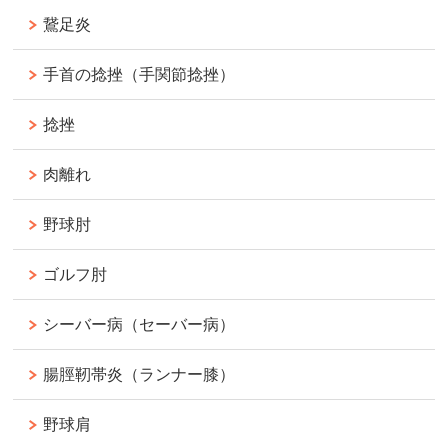
鵞足炎
手首の捻挫（手関節捻挫）
捻挫
肉離れ
野球肘
ゴルフ肘
シーバー病（セーバー病）
腸脛靭帯炎（ランナー膝）
野球肩