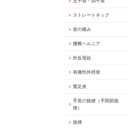
五十肩・四十肩
ストレートネック
首の痛み
腰椎ヘルニア
外反母趾
有痛性外脛骨
鵞足炎
手首の捻挫（手関節捻
挫）
捻挫