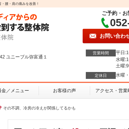
首・腰・肩の痛みを改善！
ご予約・お
052
お問い合わ
平日:1
営業時間
42 ユニーブル弥富通１
水曜:1
土曜:9
水曜・
定休日
料金／メニュー
お客様の声
アクセス・営業
その不調、冷房の冷えが関係してるかも