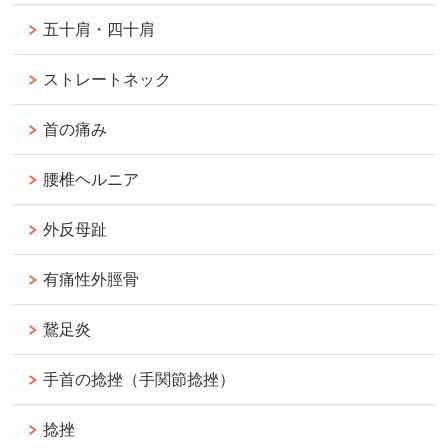
五十肩・四十肩
ストレートネック
首の痛み
腰椎ヘルニア
外反母趾
有痛性外脛骨
鵞足炎
手首の捻挫（手関節捻挫）
捻挫