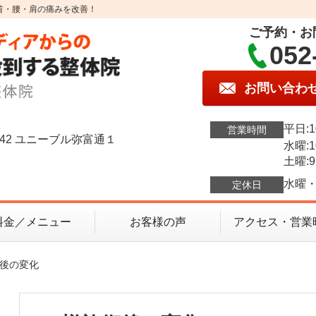
首・腰・肩の痛みを改善！
ご予約・お
052
お問い合わ
平日:1
営業時間
42 ユニーブル弥富通１
水曜:1
土曜:9
水曜・
定休日
料金／メニュー
お客様の声
アクセス・営業
術後の変化