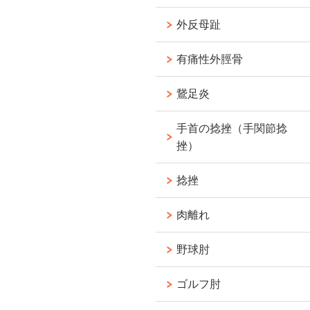
外反母趾
有痛性外脛骨
鵞足炎
手首の捻挫（手関節捻
挫）
捻挫
肉離れ
野球肘
ゴルフ肘