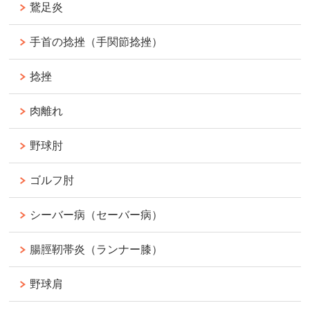
鵞足炎
手首の捻挫（手関節捻挫）
捻挫
肉離れ
野球肘
ゴルフ肘
シーバー病（セーバー病）
腸脛靭帯炎（ランナー膝）
野球肩