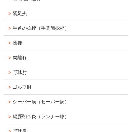
鵞足炎
手首の捻挫（手関節捻挫）
捻挫
肉離れ
野球肘
ゴルフ肘
シーバー病（セーバー病）
腸脛靭帯炎（ランナー膝）
野球肩