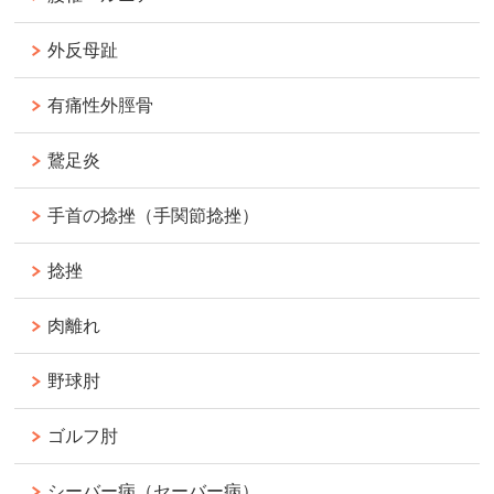
外反母趾
有痛性外脛骨
鵞足炎
手首の捻挫（手関節捻挫）
捻挫
肉離れ
野球肘
ゴルフ肘
シーバー病（セーバー病）