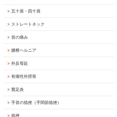
五十肩・四十肩
ストレートネック
首の痛み
腰椎ヘルニア
外反母趾
有痛性外脛骨
鵞足炎
手首の捻挫（手関節捻挫）
捻挫