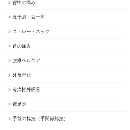
背中の痛み
五十肩・四十肩
ストレートネック
首の痛み
腰椎ヘルニア
外反母趾
有痛性外脛骨
鵞足炎
手首の捻挫（手関節捻挫）