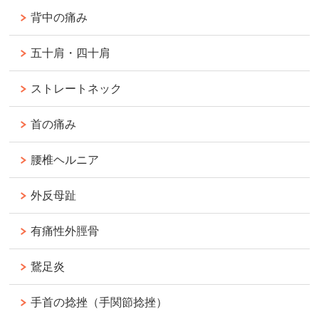
背中の痛み
五十肩・四十肩
ストレートネック
首の痛み
腰椎ヘルニア
外反母趾
有痛性外脛骨
鵞足炎
手首の捻挫（手関節捻挫）