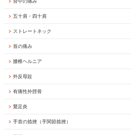
背中の痛み
五十肩・四十肩
ストレートネック
首の痛み
腰椎ヘルニア
外反母趾
有痛性外脛骨
鵞足炎
手首の捻挫（手関節捻挫）