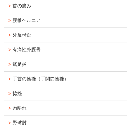
首の痛み
腰椎ヘルニア
外反母趾
有痛性外脛骨
鵞足炎
手首の捻挫（手関節捻挫）
捻挫
肉離れ
野球肘