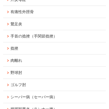
有痛性外脛骨
鵞足炎
手首の捻挫（手関節捻挫）
捻挫
肉離れ
野球肘
ゴルフ肘
シーバー病（セーバー病）