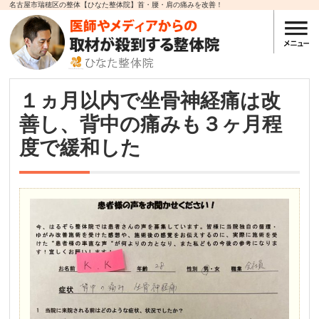
名古屋市瑞穂区の整体【ひなた整体院】首・腰・肩の痛みを改善！
１ヵ月以内で坐骨神経痛は改
善し、背中の痛みも３ヶ月程
度で緩和した