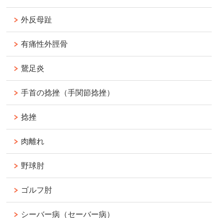
外反母趾
有痛性外脛骨
鵞足炎
手首の捻挫（手関節捻挫）
捻挫
肉離れ
野球肘
ゴルフ肘
シーバー病（セーバー病）