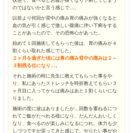
状態で、食べるとお腹が痛くなり下痢してしまう
のではないかと言う感じで…。
以前より何回か背中の痛み胃の痛みが強くなると
血の気が引く感じで激しい腹痛に伴い下痢をする
ことがあったので、その恐怖心があった。
始めて１回施術してもらった後は、胃の痛みが４
割くらい取れた感じでした。
２ヶ月を過ぎた頃には胃の痛み背中の痛みは２～
３割残る位になり…。
それと施術の時に先生に教えてもらった事をや
り、私にあったストレッチを時折教えてもらい３
ヶ月目に入ってからは痛みはあと１割くらいにな
りました。
施術の度に波はありましたが…回数を重ねるにつ
れてご飯がたべれる様になり、だんだんおいしく
なり、食べるのが楽しみになるにつれ、体力も少
しづつですが戻ってきた感じで、やりたい事がや