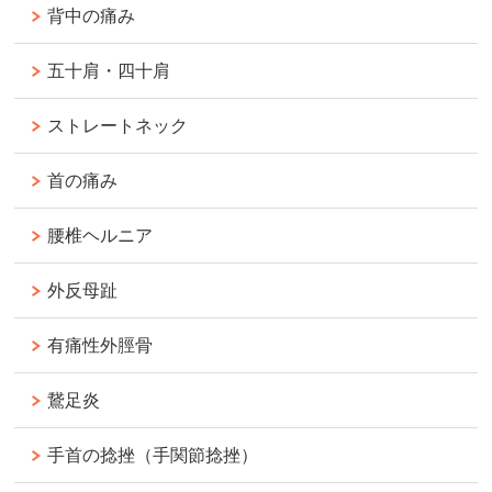
背中の痛み
五十肩・四十肩
ストレートネック
首の痛み
腰椎ヘルニア
外反母趾
有痛性外脛骨
鵞足炎
手首の捻挫（手関節捻挫）