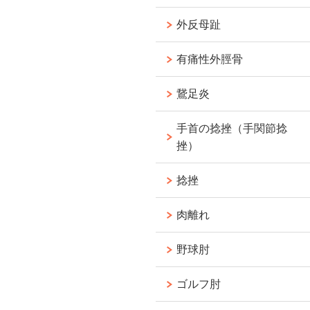
外反母趾
有痛性外脛骨
鵞足炎
手首の捻挫（手関節捻
挫）
捻挫
肉離れ
野球肘
ゴルフ肘