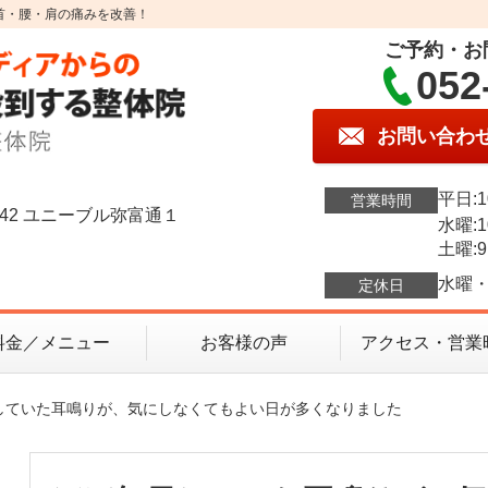
首・腰・肩の痛みを改善！
ご予約・お
052
お問い合わ
平日:1
営業時間
42 ユニーブル弥富通１
水曜:1
土曜:9
水曜・
定休日
料金／メニュー
お客様の声
アクセス・営業
日していた耳鳴りが、気にしなくてもよい日が多くなりました