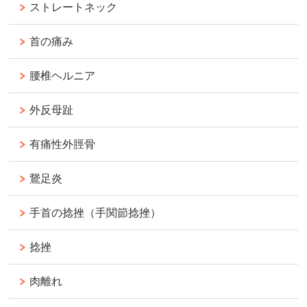
ストレートネック
首の痛み
腰椎ヘルニア
外反母趾
有痛性外脛骨
鵞足炎
手首の捻挫（手関節捻挫）
捻挫
肉離れ