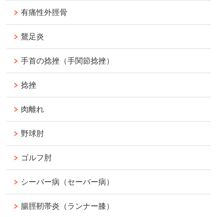
有痛性外脛骨
鵞足炎
手首の捻挫（手関節捻挫）
捻挫
肉離れ
野球肘
ゴルフ肘
シーバー病（セーバー病）
腸脛靭帯炎（ランナー膝）