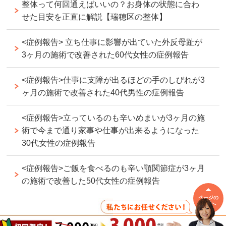
整体って何回通えばいいの？お身体の状態に合わ
せた目安を正直に解説【瑞穂区の整体】
<症例報告> 立ち仕事に影響が出ていた外反母趾が
3ヶ月の施術で改善された60代女性の症例報告
<症例報告>仕事に支障が出るほどの手のしびれが3
ヶ月の施術で改善された40代男性の症例報告
<症例報告>立っているのも辛いめまいが3ヶ月の施
術で今まで通り家事や仕事が出来るようになった
30代女性の症例報告
<症例報告>ご飯を食べるのも辛い顎関節症が3ヶ月
の施術で改善した50代女性の症例報告
ページの
先頭へ