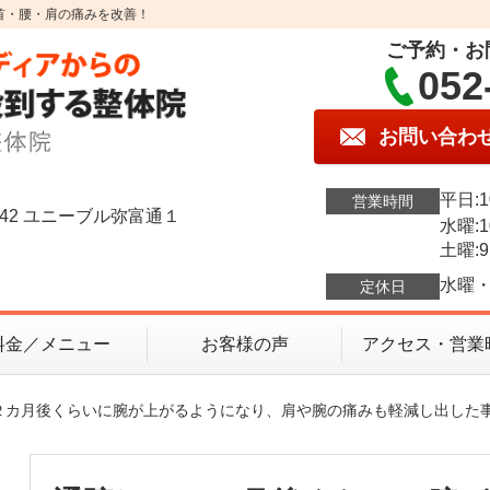
首・腰・肩の痛みを改善！
ご予約・お
052
お問い合わ
平日:1
営業時間
42 ユニーブル弥富通１
水曜:1
土曜:9
水曜・
定休日
料金／メニュー
お客様の声
アクセス・営業
て２カ月後くらいに腕が上がるようになり、肩や腕の痛みも軽減し出した