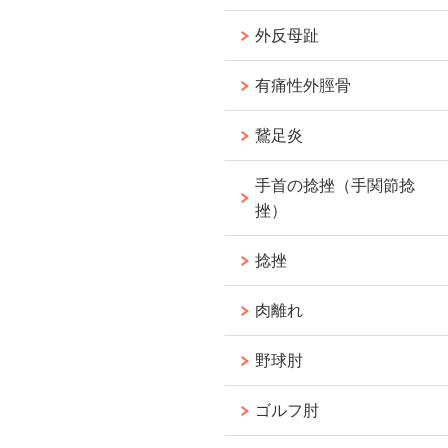
外反母趾
有痛性外脛骨
鵞足炎
手首の捻挫（手関節捻
挫）
捻挫
肉離れ
野球肘
ゴルフ肘