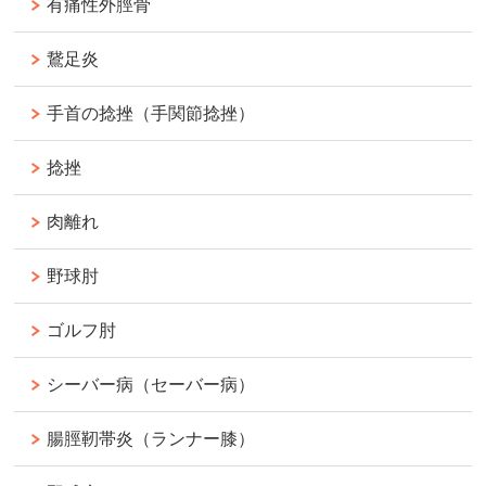
有痛性外脛骨
鵞足炎
手首の捻挫（手関節捻挫）
捻挫
肉離れ
野球肘
ゴルフ肘
シーバー病（セーバー病）
腸脛靭帯炎（ランナー膝）