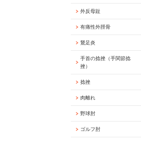
外反母趾
有痛性外脛骨
鵞足炎
手首の捻挫（手関節捻
挫）
捻挫
肉離れ
野球肘
ゴルフ肘