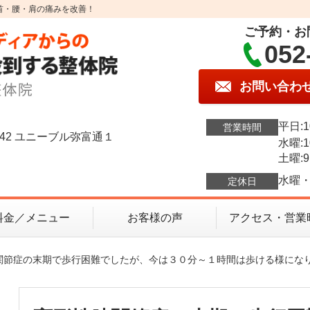
首・腰・肩の痛みを改善！
ご予約・お
052
お問い合わ
平日:1
営業時間
42 ユニーブル弥富通１
水曜:1
土曜:9
水曜・
定休日
料金／メニュー
お客様の声
アクセス・営業
膝関節症の末期で歩行困難でしたが、今は３０分～１時間は歩ける様にな